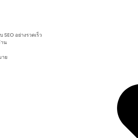
บ SEO อย่างรวดเร็ว
่าน
หมาย