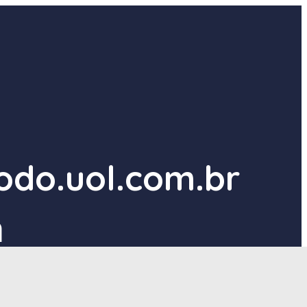
odo.uol.com.br
า